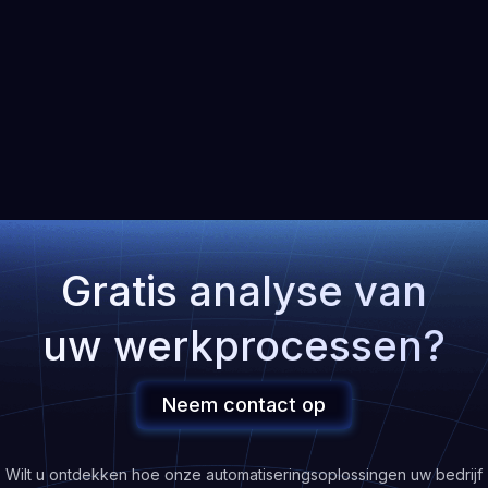
n benutten om een sterke concurrentiepositie op te
och krachtige AI-gestuurde oplossingen
Gratis analyse van
 onze organisatie om de besluitvorming en
uw werkprocessen?
Neem contact op
Wilt u ontdekken hoe onze automatiseringsoplossingen uw bedrijf