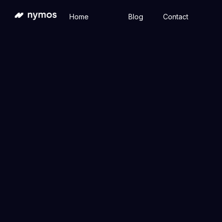
Home
Blog
Contact
Ontdek hoe Gene
Van het versnell
hoe deze techno