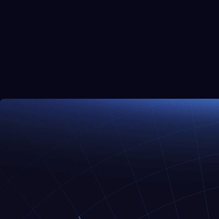
Hoe kunnen we AI-gebaseerde oplossinge
bouwen?
Hoe kunnen we met een beperkt budget t
implementeren?
Hoe kunnen we AI democratiseren binnen
operationele efficiëntie te verbeteren?